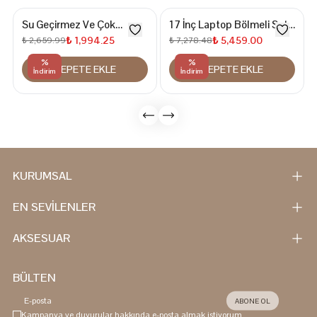
Su Geçirmez Ve Çok
17 İnç Laptop Bölmeli Sırt
Fonksiyonlu 15,6 İnc
Çantası
₺ 1,994.25
₺ 5,459.00
₺ 2,659.99
₺ 7,278.48
Laptop Bölmeli Postacı
%
%
SEPETE EKLE
SEPETE EKLE
Çantası
İndirim
İndirim
KURUMSAL
EN SEVİLENLER
AKSESUAR
BÜLTEN
ABONE OL
Kampanya ve duyurular hakkında e-posta almak istiyorum.