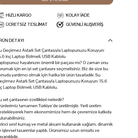
HIZLI KARGO
KOLAY İADE
ÜCRETSİZ TESLİMAT
GÜVENLİ ALIŞVERİŞ
RÜN DETAYI
u Geçirmez Astarlı Sırt Çantasıyla Laptopunuzu Koruyun:
5.6 inç Laptop Bölmeli, USB Kablolu
aptopunuz hayatınızın önemli bir parçası mı? O zaman onu
orumak için en iyi sırt çantasını seçmelisiniz. Biz de size bu
onuda yardımcı olmak için harika bir ürün tasarladık: Su
eçirmez Astarlı Sırt Çantasıyla Laptopunuzu Koruyun: 15.6
nç Laptop Bölmeli, USB Kablolu.
u sırt çantasının özellikleri nelerdir?
rünlerimiz tamamen Türkiye’de üretilmiştir. Yerli üretim
estekleyerek hem ekonomimize hem de çevremize katkıda
ulunabilirsiniz.
irinci sınıf kumaş ve metal aksam kullanarak sağlam, dinamik
e işlevsel tasarımlar yaptık. Ürünümüz uzun ömürlü ve
ayanıklıdır.