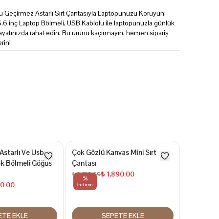
u Geçirmez Astarlı Sırt Çantasıyla Laptopunuzu Koruyun:
5.6 inç Laptop Bölmeli, USB Kablolu ile laptopunuzla günlük
ayatınızda rahat edin. Bu ürünü kaçırmayın, hemen sipariş
erin!
Astarlı Ve Usb
Çok Gözlü Kanvas Mini Sırt
Harry Pott
Çok Bölmeli Göğüs
Çantası
Çantası
₺ 1,890.00
₺ 2,519.99
₺ 2,092.28
%
%
10.00
İndirim
İndirim
ETE EKLE
SEPETE EKLE