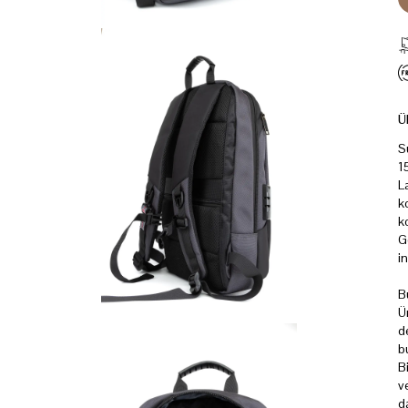
Ü
S
1
L
k
k
G
i
B
Ü
d
b
B
v
d