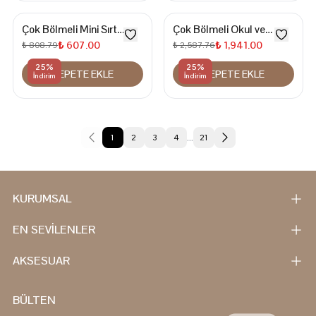
Çok Bölmeli Mini Sırt
Çok Bölmeli Okul ve
Çantası
Günlük Kullanım İçin 15.6
₺ 607.00
₺ 1,941.00
₺ 808.79
₺ 2,587.76
İnç Laptop Bölmeli Su
25
%
25
%
SEPETE EKLE
SEPETE EKLE
Geçirmez Sırt Çantası
İndirim
İndirim
…
1
2
3
4
21
KURUMSAL
EN SEVİLENLER
AKSESUAR
BÜLTEN