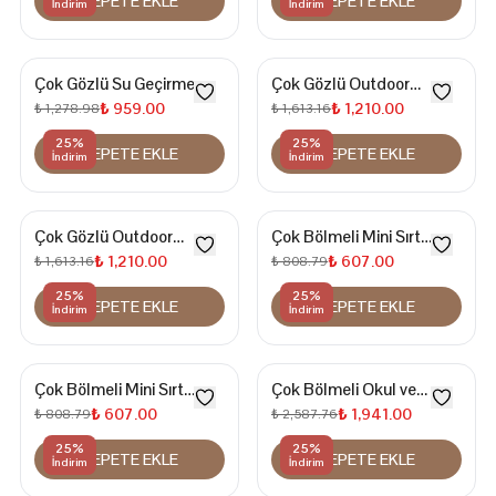
SEPETE EKLE
SEPETE EKLE
İndirim
İndirim
Çok Gözlü Su Geçirmez
Çok Gözlü Outdoor
Doğa Dostu Bel Çantası
Trekking Seyahat Spor
₺ 959.00
₺ 1,210.00
₺ 1,278.98
₺ 1,613.16
Çantası
25
%
25
%
SEPETE EKLE
SEPETE EKLE
İndirim
İndirim
Çok Gözlü Outdoor
Çok Bölmeli Mini Sırt
Trekking Seyahat Spor
Çantası
₺ 1,210.00
₺ 607.00
₺ 1,613.16
₺ 808.79
Çantası
25
%
25
%
SEPETE EKLE
SEPETE EKLE
İndirim
İndirim
Çok Bölmeli Mini Sırt
Çok Bölmeli Okul ve
Çantası
Günlük Kullanım İçin 15.6
₺ 607.00
₺ 1,941.00
₺ 808.79
₺ 2,587.76
İnç Laptop Bölmeli Su
25
%
25
%
SEPETE EKLE
SEPETE EKLE
Geçirmez Sırt Çantası
İndirim
İndirim