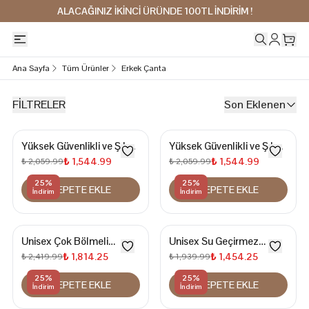
ALACAĞINIZ İKİNCİ ÜRÜNDE 100TL İNDİRİM !
Ana Sayfa
Tüm Ürünler
Erkek Çanta
FİLTRELER
Son Eklenen
Yüksek Güvenlikli ve Şık
Yüksek Güvenlikli ve Şık
Tasarımlı Şifreli BADY
Tasarımlı Şifreli BADY
₺ 1,544.99
₺ 1,544.99
₺ 2,059.99
₺ 2,059.99
BAG Omuz Çantası
BAG Omuz Çantası
25
%
25
%
SEPETE EKLE
SEPETE EKLE
İndirim
İndirim
Unisex Çok Bölmeli
Unisex Su Geçirmez
Günlük Kullanım Kanvas
Çapraz Göğüs ve Omuz
₺ 1,814.25
₺ 1,454.25
₺ 2,419.99
₺ 1,939.99
Kumaş Sırt ve Çapraz
Çantası
25
%
25
%
SEPETE EKLE
SEPETE EKLE
Çanta
İndirim
İndirim