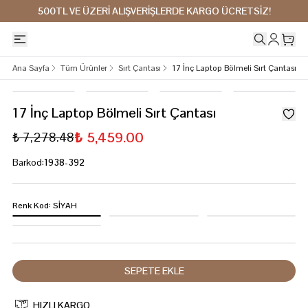
500TL VE ÜZERİ ALIŞVERİŞLERDE KARGO ÜCRETSİZ!
Ana Sayfa
Tüm Ürünler
Sırt Çantası
17 İnç Laptop Bölmeli Sırt Çantası
17 İnç Laptop Bölmeli Sırt Çantası
₺ 5,459.00
₺ 7,278.48
Barkod
:
1938-392
Renk Kod
:
SİYAH
SEPETE EKLE
HIZLI KARGO