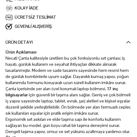
KOLAY İADE
ÜCRETSİZ TESLİMAT
GÜVENLİ ALIŞVERİŞ
ÜRÜN DETAYI
Ürün Açıklaması:
Necati Çanta kalitesiyle üretilen bu çok fonksiyonlu sırt çantası; iş
hayatı, günlük kullanım ve seyahat ihtiyaçları dikkate alınarak
tasarlanmıştır. Modern ve sade tasarımı sayesinde hem resmi hem
de günlük kombinlerle uyum sağlar. Dayanıklı kumaş yapısı, yoğun
kullanımda formunu koruyarak uzun süreli kullanım imkânı sunar.
Çanta içerisinde yer alan özel korumalı laptop bölmesi,
17 inç
bilgisayarlar
için güvenli bir taşıma alanı sağlar. Geniş ve çok bölmeli
iç yapısı sayesinde laptop, tablet, evrak, şarj aletleri ve kişisel eşyalar
düzenli şekilde yerleştirilebilir. Ön bölmede yer alan fermuarlı cepler,
sık kullanılan eşyalar için pratik erişim imkânı sunar.
Ergonomik sırt askıları ve elde taşıma sapı ile konforlu kullanım
sağlayan bu model, gün boyu rahat bir taşıma deneyimi sunar.
Dengeli taşıma yapısı, omuz ve sırt yükünü azaltmaya yardımcı olur.