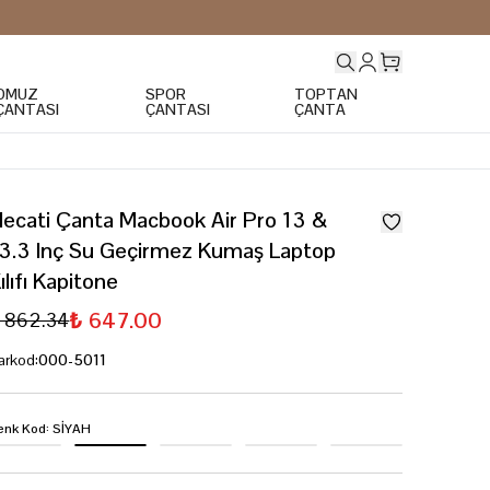
OMUZ
SPOR
TOPTAN
ÇANTASI
ÇANTASI
ÇANTA
ecati Çanta Macbook Air Pro 13 &
3.3 Inç Su Geçirmez Kumaş Laptop
ılıfı Kapitone
₺ 647.00
 862.34
arkod
:
000-5011
enk Kod
:
SİYAH