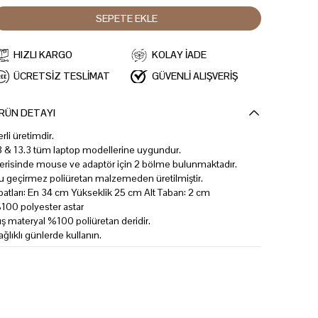
SEPETE EKLE
HIZLI KARGO
KOLAY İADE
ÜCRETSİZ TESLİMAT
GÜVENLİ ALIŞVERİŞ
RÜN DETAYI
erli üretimdir.
3 & 13.3 tüm laptop modellerine uygundur.
çerisinde mouse ve adaptör için 2 bölme bulunmaktadır.
u geçirmez poliüretan malzemeden üretilmiştir.
batları: En 34 cm Yükseklik 25 cm Alt Taban: 2 cm
100 polyester astar
ış materyal %100 poliüretan deridir.
ağlıklı günlerde kullanın.