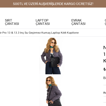
500TL VE ÜZERİ ALIŞVERİŞLERDE KARGO ÜCRETSİZ!
SIRT
LAPTOP
EVRAK
ÇANTASI
ÇANTASI
ÇANTASI
r Pro 13 & 13.3 Inç Su Geçirmez Kumaş Laptop Kılıfı Kapitone
N
1
K
₺
B
R