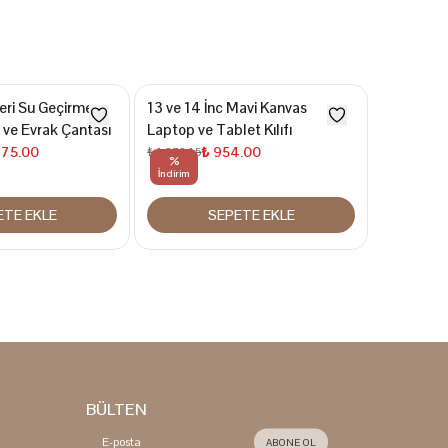
eri Su Geçirmez
13 ve 14 İnc Mavi Kanvas
Macbook A
 ve Evrak Çantası
Laptop ve Tablet Kılıfı
Organize
Tablet Ça
275.00
₺ 954.00
₺ 1,272.15
%
%
₺
₺ 1,272.15
İndirim
İndirim
ETE EKLE
SEPETE EKLE
BÜLTEN
ABONE OL