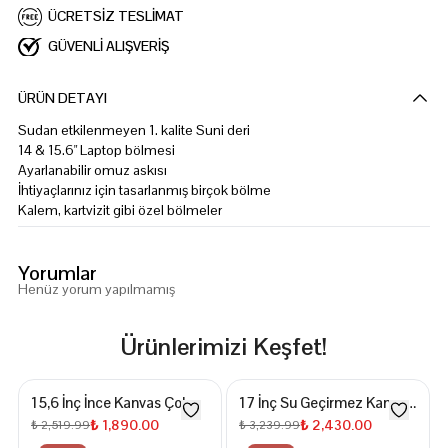
ÜCRETSİZ TESLİMAT
GÜVENLİ ALIŞVERİŞ
ÜRÜN DETAYI
Sudan etkilenmeyen 1. kalite Suni deri
14 & 15.6" Laptop bölmesi
Ayarlanabilir omuz askısı
İhtiyaçlarınız için tasarlanmış birçok bölme
Kalem, kartvizit gibi özel bölmeler
Yorumlar
Henüz yorum yapılmamış
Ürünlerimizi Keşfet!
15,6 İnç İnce Kanvas Çok
17 İnç Su Geçirmez Kanvas
Gözlü Laptop Evrak
Sırt Çantası
₺ 1,890.00
₺ 2,430.00
₺ 2,519.99
₺ 3,239.99
Çantası