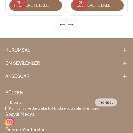
%
%
SEPETE EKLE
SEPETE EKLE
İndirim
İndirim
KURUMSAL
EN SEVİLENLER
AKSESUAR
BÜLTEN
ABONE OL
Kampanya ve duyurular hakkında e-posta almak istiyorum.
Sosyal Medya
Ödeme Yöntemleri