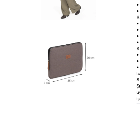
•
•
K
•
•
•
•
K
•
•
•
t
S
Ş
u
iç