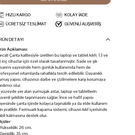
HIZLI KARGO
KOLAY İADE
ÜCRETSİZ TESLİMAT
GÜVENLİ ALIŞVERİŞ
RÜN DETAYI
rün Açıklaması:
ecati Çanta kalitesiyle üretilen bu laptop ve tablet kılıfı; 13 ve
4 inç cihazlar için özel olarak tasarlanmıştır. Sade ve şık
asarımı sayesinde hem günlük kullanımda hem de
rofesyonel ortamlarda rahatlıkla tercih edilebilir. Dayanıklı
umaş yapısı, cihazınızı darbe ve çizilmelere karşı korumaya
ardımcı olur.
ç yüzeyde yer alan yumuşak astar, laptop ve tabletlerin
üvenli şekilde taşınmasını sağlar. İnce ve hafif yapısı
ayesinde çanta içinde kolayca taşınabilir ya da elde kullanım
çin pratiktir. Fermuarlı kapama sistemi, cihazın kılıf içerisinde
abit kalmasına destek olur.
lçüler:
 Yükseklik: 26 cm.
 Genişlik: 35 cm.