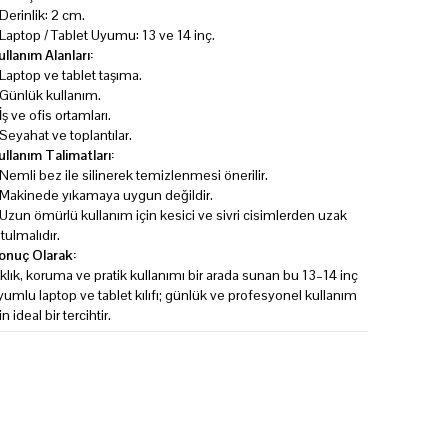
 Derinlik: 2 cm.
 Laptop / Tablet Uyumu: 13 ve 14 inç.
ullanım Alanları:
 Laptop ve tablet taşıma.
 Günlük kullanım.
 İş ve ofis ortamları.
 Seyahat ve toplantılar.
ullanım Talimatları:
 Nemli bez ile silinerek temizlenmesi önerilir.
 Makinede yıkamaya uygun değildir.
 Uzun ömürlü kullanım için kesici ve sivri cisimlerden uzak
utulmalıdır.
onuç Olarak:
ıklık, koruma ve pratik kullanımı bir arada sunan bu 13–14 inç
yumlu laptop ve tablet kılıfı; günlük ve profesyonel kullanım
in ideal bir tercihtir.