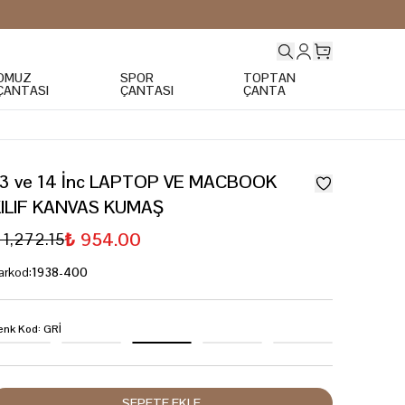
OMUZ
SPOR
TOPTAN
ÇANTASI
ÇANTASI
ÇANTA
13 ve 14 İnc LAPTOP VE MACBOOK
KILIF KANVAS KUMAŞ
₺ 954.00
 1,272.15
arkod
:
1938-400
enk Kod
:
GRİ
SEPETE EKLE