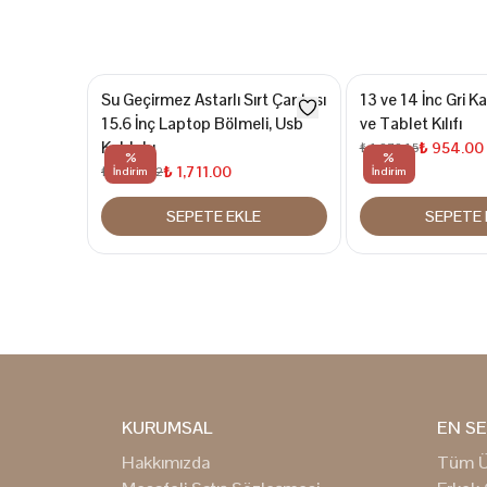
Su Geçirmez Astarlı Sırt Çantası
13 ve 14 İnc Gri 
15.6 İnç Laptop Bölmeli, Usb
ve Tablet Kılıfı
Kablolu
₺ 954.00
₺ 1,272.15
%
%
₺ 1,711.00
₺ 2,281.52
İndirim
İndirim
SEPETE EKLE
SEPETE 
KURUMSAL
EN SE
Hakkımızda
Tüm Ü