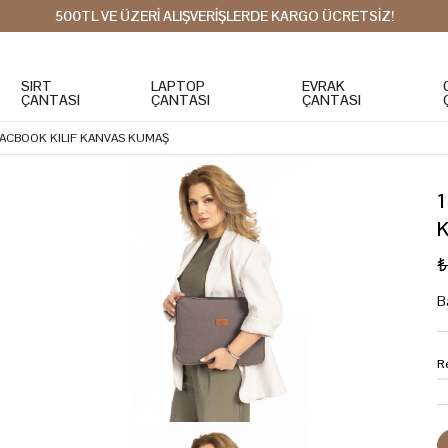
500TL VE ÜZERİ ALIŞVERİŞLERDE KARGO ÜCRETSİZ!
SIRT
LAPTOP
EVRAK
ÇANTASI
ÇANTASI
ÇANTASI
 MACBOOK KILIF KANVAS KUMAŞ
₺
B
R