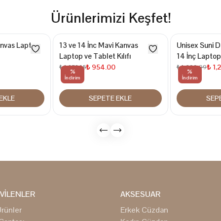
Ürünlerimizi Keşfet!
Kanvas Laptop
13 ve 14 İnc Mavi Kanvas
Unisex Suni D
Laptop ve Tablet Kılıfı
14 İnç Laptop
₺ 954.00
₺ 1,
₺ 1,272.15
₺ 1,699.99
%
%
İndirim
İndirim
EKLE
SEPETE EKLE
SEP
VİLENLER
AKSESUAR
rünler
Erkek Cüzdan