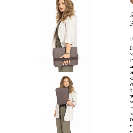
Ü
Ü
N
1
t
p
k
y
İ
g
s
i
s
Ö
•
•