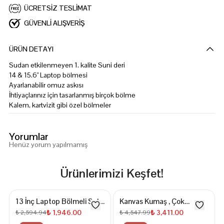
ÜCRETSİZ TESLİMAT
GÜVENLİ ALIŞVERİŞ
ÜRÜN DETAYI
Sudan etkilenmeyen 1. kalite Suni deri
14 & 15.6" Laptop bölmesi
Ayarlanabilir omuz askısı
İhtiyaçlarınız için tasarlanmış birçok bölme
Kalem, kartvizit gibi özel bölmeler
Yorumlar
Henüz yorum yapılmamış
Ürünlerimizi Keşfet!
13 İnç Laptop Bölmeli Sırt
Kanvas Kumaş , Çok
Çantası
Fonksiyon, 15,6 İnç Laptop
₺ 1,946.00
₺ 3,411.00
₺ 2,594.94
₺ 4,547.99
Bölmeli Hem El Hem