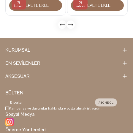
%
%
SEPETE EKLE
SEPETE EKLE
Omuz Hem Sırt Çantası
İndirim
İndirim
KURUMSAL
EN SEVİLENLER
AKSESUAR
BÜLTEN
ABONE OL
Kampanya ve duyurular hakkında e-posta almak istiyorum.
Sosyal Medya
Ödeme Yöntemleri