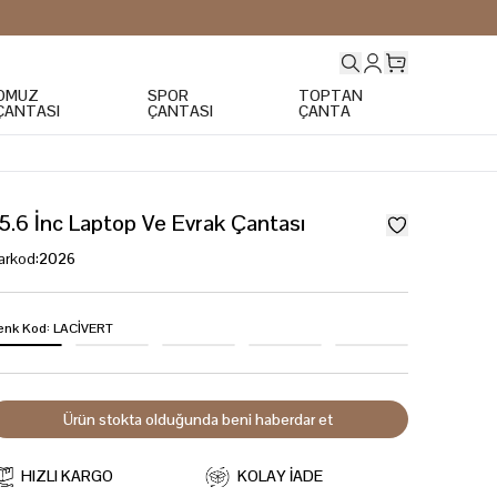
OMUZ
SPOR
TOPTAN
ÇANTASI
ÇANTASI
ÇANTA
5.6 İnc Laptop Ve Evrak Çantası
arkod
:
2026
enk Kod
:
LACİVERT
Ürün stokta olduğunda beni haberdar et
HIZLI KARGO
KOLAY İADE