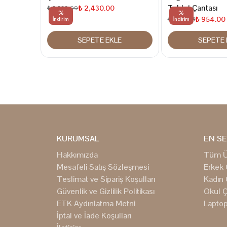
Tablet Çantası
₺ 2,430.00
₺ 3,239.99
%
%
₺ 954.00
₺ 1,272.15
İndirim
İndirim
SEPETE EKLE
SEPETE 
KURUMSAL
EN SE
Hakkımızda
Tüm Ü
Mesafeli Satış Sözleşmesi
Erkek 
Teslimat ve Sipariş Koşulları
Kadın 
Güvenlik ve Gizlilik Politikası
Okul Ç
ETK Aydınlatma Metni
Laptop
İptal ve İade Koşulları