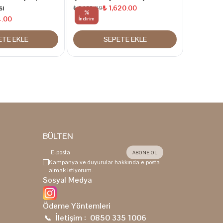
sı
Hem Omuz
₺ 1,620.00
₺ 2,159.99
%
%
4.00
₺ 4,547.99
İndirim
İndirim
ETE EKLE
SEPETE EKLE
BÜLTEN
ABONE OL
Kampanya ve duyurular hakkında e-posta
almak istiyorum.
Sosyal Medya
Ödeme Yöntemleri
İletişim :
0850 335 1006
📞