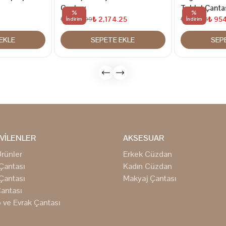
Çantası
Tablet Çanta
%
%
₺ 2,174.25
₺ 95
₺ 2,899.99
₺ 1,272.15
İndirim
İndirim
EKLE
SEPETE EKLE
SEP
VİLENLER
AKSESUAR
rünler
Erkek Cüzdan
Çantası
Kadın Cüzdan
Çantası
Makyaj Çantası
antası
 ve Evrak Çantası