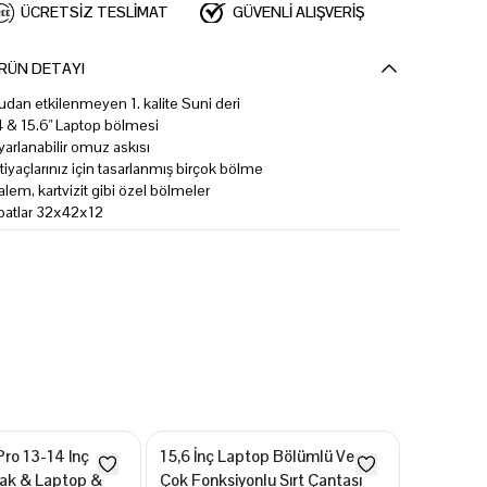
ÜCRETSİZ TESLİMAT
GÜVENLİ ALIŞVERİŞ
RÜN DETAYI
udan etkilenmeyen 1. kalite Suni deri
4 & 15.6" Laptop bölmesi
yarlanabilir omuz askısı
htiyaçlarınız için tasarlanmış birçok bölme
alem, kartvizit gibi özel bölmeler
batlar 32x42x12
ro 13-14 Inç
15,6 İnç Laptop Bölümlü Ve
Kanvas Ku
rak & Laptop &
Çok Fonksiyonlu Sırt Çantası
15,6 İnç 