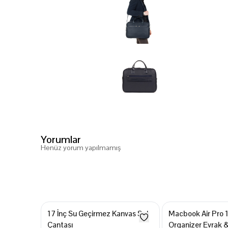
Yorumlar
Henüz yorum yapılmamış
17 İnç Su Geçirmez Kanvas Sırt
Macbook Air Pro 1
Çantası
Organizer Evrak 