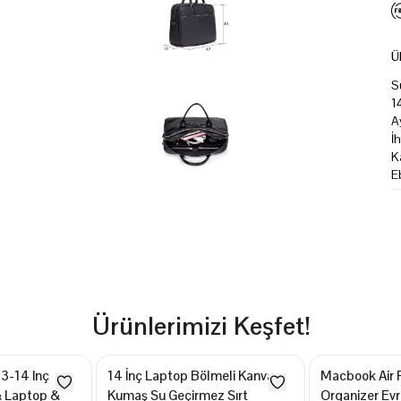
Ü
S
1
A
İ
K
E
Ürünlerimizi Keşfet!
3-14 Inç
14 İnç Laptop Bölmeli Kanvas
Macbook Air P
& Laptop &
Kumaş Su Geçirmez Sırt
Organizer Ev