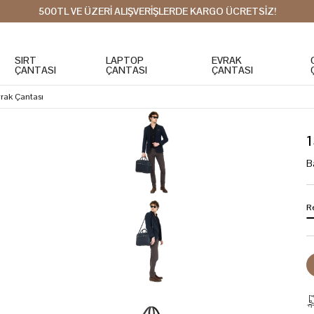
500TL VE ÜZERİ ALIŞVERİŞLERDE KARGO ÜCRETSİZ!
SIRT
LAPTOP
EVRAK
ÇANTASI
ÇANTASI
ÇANTASI
vrak Çantası
1
B
R