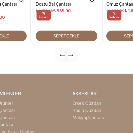
ı Çantası
Dostu Bel Çantası
Omuz Çantas
₺ 959.00
₺ 1,
₺ 1,278.98
₺ 1,999.99
%
%
.00
İndirim
İndirim
EKLE
SEPETE EKLE
SEP
VİLENLER
AKSESUAR
rünler
Erkek Cüzdan
Çantası
Kadın Cüzdan
Çantası
Makyaj Çantası
antası
 ve Evrak Çantası