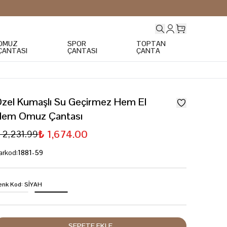
OMUZ
SPOR
TOPTAN
ÇANTASI
ÇANTASI
ÇANTA
zel Kumaşlı Su Geçirmez Hem El
Hem Omuz Çantası
₺ 1,674.00
 2,231.99
arkod
:
1881-59
enk Kod
:
SİYAH
SEPETE EKLE