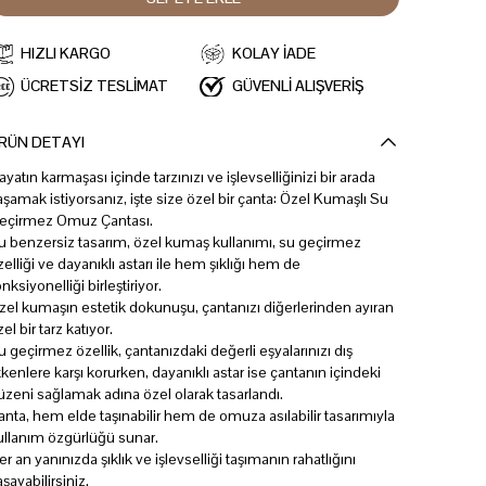
HIZLI KARGO
KOLAY İADE
ÜCRETSİZ TESLİMAT
GÜVENLİ ALIŞVERİŞ
RÜN DETAYI
ayatın karmaşası içinde tarzınızı ve işlevselliğinizi bir arada
aşamak istiyorsanız, işte size özel bir çanta: Özel Kumaşlı Su
eçirmez Omuz Çantası.
u benzersiz tasarım, özel kumaş kullanımı, su geçirmez
zelliği ve dayanıklı astarı ile hem şıklığı hem de
onksiyonelliği birleştiriyor.
zel kumaşın estetik dokunuşu, çantanızı diğerlerinden ayıran
el bir tarz katıyor.
u geçirmez özellik, çantanızdaki değerli eşyalarınızı dış
tkenlere karşı korurken, dayanıklı astar ise çantanın içindeki
üzeni sağlamak adına özel olarak tasarlandı.
anta, hem elde taşınabilir hem de omuza asılabilir tasarımıyla
ullanım özgürlüğü sunar.
er an yanınızda şıklık ve işlevselliği taşımanın rahatlığını
aşayabilirsiniz.