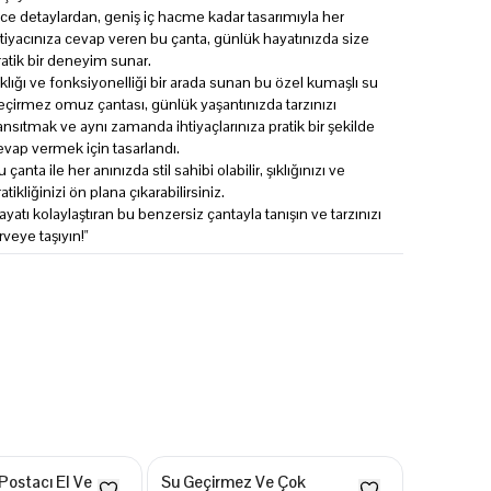
nce detaylardan, geniş iç hacme kadar tasarımıyla her
htiyacınıza cevap veren bu çanta, günlük hayatınızda size
ratik bir deneyim sunar.
ıklığı ve fonksiyonelliği bir arada sunan bu özel kumaşlı su
eçirmez omuz çantası, günlük yaşantınızda tarzınızı
ansıtmak ve aynı zamanda ihtiyaçlarınıza pratik bir şekilde
evap vermek için tasarlandı.
 çanta ile her anınızda stil sahibi olabilir, şıklığınızı ve
atikliğinizi ön plana çıkarabilirsiniz.
ayatı kolaylaştıran bu benzersiz çantayla tanışın ve tarzınızı
irveye taşıyın!"
 Postacı El Ve
Su Geçirmez Ve Çok
Kanvas Ku