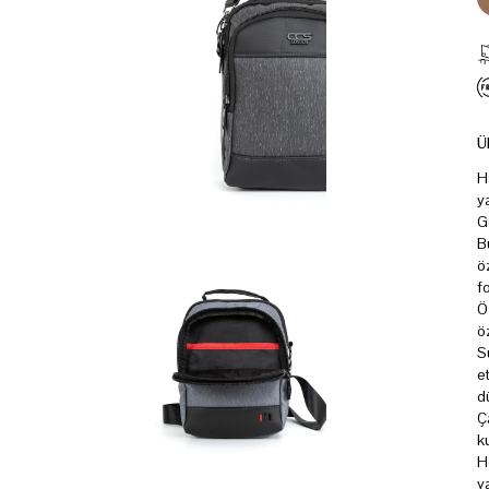
Ü
H
y
G
B
ö
f
Ö
öz
S
e
d
Ç
k
H
y