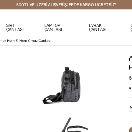
500TL VE ÜZERİ ALIŞVERİŞLERDE KARGO ÜCRETSİZ!
SIRT
LAPTOP
EVRAK
ÇANTASI
ÇANTASI
ÇANTASI
irmez Hem El Hem Omuz Çantası
Ö
₺
B
R