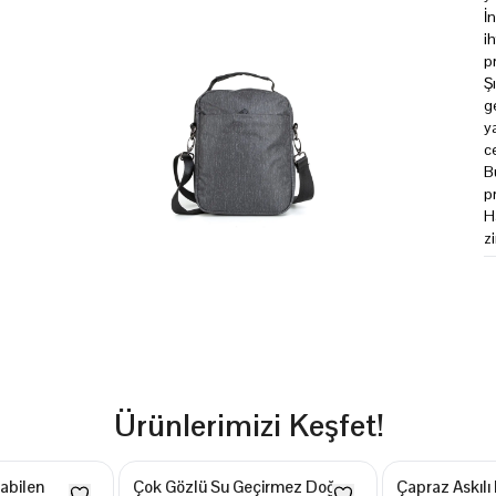
İ
i
p
Ş
g
y
c
Bu
pr
H
z
Ürünlerimizi Keşfet!
labilen
Çok Gözlü Su Geçirmez Doğa
Çapraz Askılı