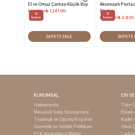
El ve Omuz Çantası Küçük Boy
Aksesuarlı Postac
Siyah
₺ 1,341.00
₺ 1,787.99
%
%
₺ 2,430
₺ 3,239.99
İndirim
İndirim
SEPETE EKLE
SEPETE 
KURUMSAL
EN SE
Hakkımızda
Tüm Ü
Mesafeli Satış Sözleşmesi
Erkek 
Teslimat ve Sipariş Koşulları
Kadın 
Güvenlik ve Gizlilik Politikası
Okul Ç
ETK Aydınlatma Metni
Laptop