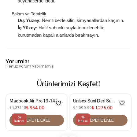
seyahatlerde ideal.
Bakım ve Temizlik
Dış Yüzey:
Nemli bezle silin, kimyasallardan kaçının.
İç Yüzey:
Hafif sabunlu suyla temizlenebilir,
kurutmadan kapalı alanlarda bırakmayın.
Yorumlar
Henüz yorum yapılmamış
Ürünlerimizi Keşfet!
Macbook Air Pro 13-14 Inç
Unisex Suni Deri Su
Organizer Evrak & Laptop
Geçirmez 14 İnç Laptop ve
₺ 954.00
₺ 1,275.00
₺ 1,272.15
₺ 1,699.99
& Tablet Çantası
Evrak Çantası
%
%
SEPETE EKLE
SEPETE EKLE
İndirim
İndirim