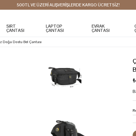
500TL VE ÜZERİ ALIŞVERİŞLERDE KARGO ÜCRETSİZ!
SIRT
LAPTOP
EVRAK
ÇANTASI
ÇANTASI
ÇANTASI
z Doğa Dostu Bel Çantası
Ç
B
₺
B
R