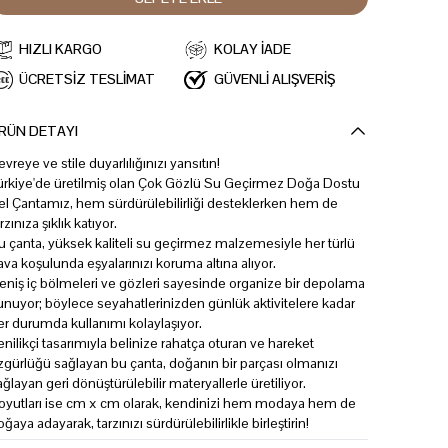
HIZLI KARGO
KOLAY İADE
ÜCRETSİZ TESLİMAT
GÜVENLİ ALIŞVERİŞ
RÜN DETAYI
evreye ve stile duyarlılığınızı yansıtın!
ürkiye'de üretilmiş olan Çok Gözlü Su Geçirmez Doğa Dostu
el Çantamız, hem sürdürülebilirliği desteklerken hem de
rzınıza şıklık katıyor.
u çanta, yüksek kaliteli su geçirmez malzemesiyle her türlü
ava koşulunda eşyalarınızı koruma altına alıyor.
eniş iç bölmeleri ve gözleri sayesinde organize bir depolama
unuyor; böylece seyahatlerinizden günlük aktivitelere kadar
er durumda kullanımı kolaylaşıyor.
enilikçi tasarımıyla belinize rahatça oturan ve hareket
zgürlüğü sağlayan bu çanta, doğanın bir parçası olmanızı
ağlayan geri dönüştürülebilir materyallerle üretiliyor.
oyutları ise cm x cm olarak, kendinizi hem modaya hem de
oğaya adayarak, tarzınızı sürdürülebilirlikle birleştirin!