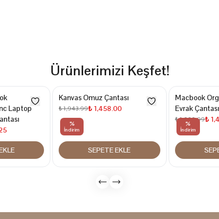
Ürünlerimizi Keşfet!
ok
Kanvas Omuz Çantası
Macbook Org
İnc Laptop
Evrak Çantası
₺ 1,458.00
₺ 1,943.99
antası
₺ 1,
₺ 1,999.99
%
%
25
İndirim
İndirim
EKLE
SEPETE EKLE
SEP