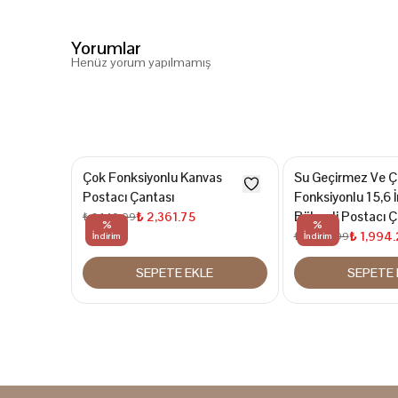
Yorumlar
Henüz yorum yapılmamış
Çok Fonksiyonlu Kanvas
Su Geçirmez Ve Ç
Postacı Çantası
Fonksiyonlu 15,6 
Bölmeli Postacı Ç
₺ 2,361.75
₺ 3,149.99
%
%
₺ 1,994.
₺ 2,659.99
İndirim
İndirim
SEPETE EKLE
SEPETE 