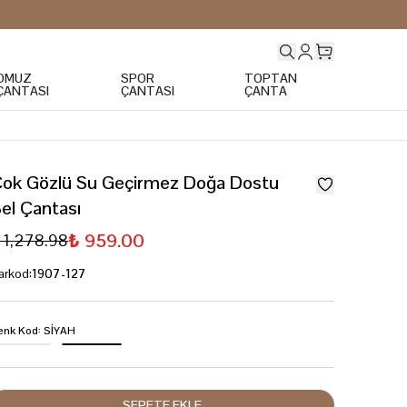
OMUZ
SPOR
TOPTAN
ÇANTASI
ÇANTASI
ÇANTA
ok Gözlü Su Geçirmez Doğa Dostu
el Çantası
₺ 959.00
 1,278.98
arkod
:
1907-127
enk Kod
:
SİYAH
SEPETE EKLE