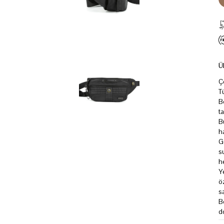
Ü
Ç
T
B
ta
B
h
G
s
h
Y
ö
s
B
d