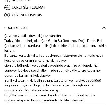
KOLAY İADE
ÜCRETSİZ TESLİMAT
GÜVENLİ ALIŞVERİŞ
ÜRÜN DETAYI
Çevreye ve stile duyarlılığınızı yansıtın!
Türkiye'de üretilmiş olan Çok Gözlü Su Geçirmez Doğa Dostu Bel
Çantamız, hem sürdürülebilirliği desteklerken hem de tarzınıza şıklık
katıyor.
Bu çanta, yüksek kaliteli su geçirmez malzemesiyle her türlü hava
koşulunda eşyalarınızı koruma altına alıyor.
Geniş iç bölmeleri ve gözleri sayesinde organize bir depolama
sunuyor; böylece seyahatlerinizden günlük aktivitelere kadar her
durumda kullanımı kolaylaşıyor.
Yenilikçi tasarımıyla belinize rahatça oturan ve hareket özgürlüğü
sağlayan bu çanta, doğanın bir parçası olmanızı sağlayan geri
dönüştürülebilir materyallerle üretiliyor.
Boyutları ise cm x cm olarak, kendinizi hem modaya hem de
doğaya adayarak, tarzınızı sürdürülebilirlikle birleştirin!