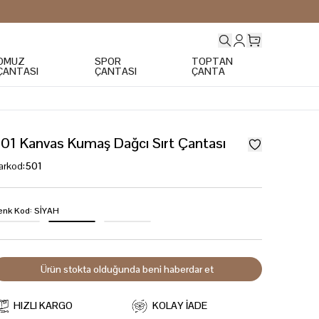
OMUZ
SPOR
TOPTAN
ÇANTASI
ÇANTASI
ÇANTA
01 Kanvas Kumaş Dağcı Sırt Çantası
arkod
:
501
enk Kod
:
SİYAH
Ürün stokta olduğunda beni haberdar et
HIZLI KARGO
KOLAY İADE