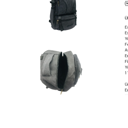
Ü
E
E
Y
F
A
E
F
Y
1
Ü
E