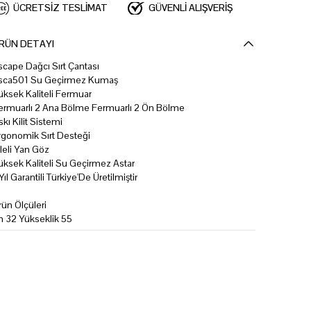
ÜCRETSİZ TESLİMAT
GÜVENLİ ALIŞVERİŞ
RÜN DETAYI
scape Dağcı Sırt Çantası
sca501 Su Geçirmez Kumaş
üksek Kaliteli Fermuar
ermuarlı 2 Ana Bölme Fermuarlı 2 Ön Bölme
skı Kilit Sistemi
rgonomik Sırt Desteği
ileli Yan Göz
üksek Kaliteli Su Geçirmez Astar
 Yıl Garantili Türkiye'De Üretilmiştir
rün Ölçüleri
n 32 Yükseklik 55