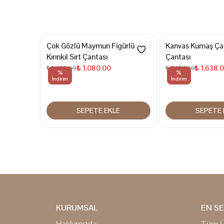
Çok Gözlü Maymun Figürlü
Kanvas Kumaş Çap
Kırınkıl Sırt Çantası
Çantası
₺ 1,080.00
₺ 1,638.
₺ 1,439.99
₺ 2,184.30
%
%
İndirim
İndirim
SEPETE EKLE
SEPETE 
KURUMSAL
EN SE
Hakkımızda
Tüm Ü