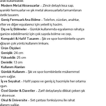
arak kullanılabilir.
✔
Modern Metal Aksesuarlar
– Zincir detaylı kısa sap,
ayanıklı fermuarlar ve şık metal aksesuarlarla tamamlanan
stetik tasarım.
✔
Geniş Fermuarlı Ana Bölme
– Telefon, cüzdan, anahtar,
efter ve diğer eşyalarınız için yeterli iç hacim.
✔
Dış ve İç Bölmeler
– Günlük kullanımda eşyalarınızı rahatça
rganize edebilmeniz için çok sayıda bölme ve cep.
✔
Kompakt & Hafif Tasarım
– Şık ve spor kombinlerle uyum
ağlayan çok yönlü kullanım imkanı.
 Ürün Ölçüleri
✔
Genişlik:
24 cm
✔
Yükseklik:
25 cm
✔
Derinlik:
13 cm
 Kullanım Alanları
✔
Günlük Kullanım
– Şık ve spor kombinlerle mükemmel
yum sağlar.
✔
İş ve Seyahat
– Hafif yapısı ve geniş iç hacmiyle her ortama
ygun.
✔
Özel Günler & Davetler
– Zarif detaylarıyla dikkat çeken şık
ir aksesuar.
✔
Okul & Üniversite
– Sırt çantası fonksiyonu ile rahat
ullanım sağlar.