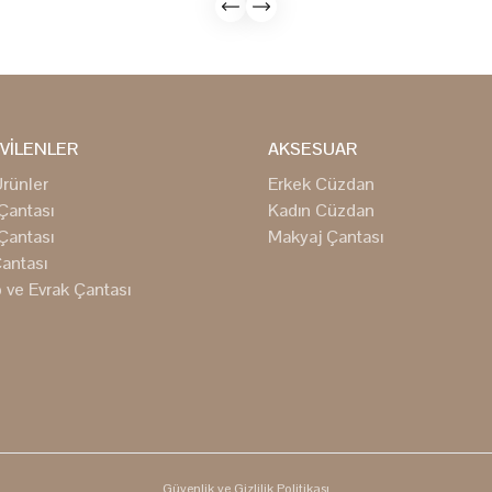
VİLENLER
AKSESUAR
rünler
Erkek Cüzdan
Çantası
Kadın Cüzdan
Çantası
Makyaj Çantası
antası
 ve Evrak Çantası
Güvenlik ve Gizlilik Politikası