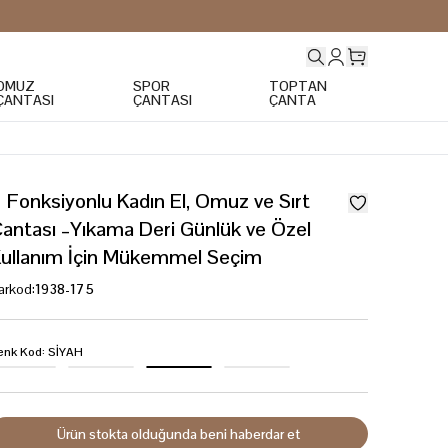
OMUZ
SPOR
TOPTAN
ÇANTASI
ÇANTASI
ÇANTA
 Fonksiyonlu Kadın El, Omuz ve Sırt
antası –Yıkama Deri Günlük ve Özel
ullanım İçin Mükemmel Seçim
arkod
:
1938-175
enk Kod
:
SİYAH
Ürün stokta olduğunda beni haberdar et