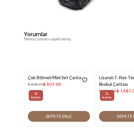
Yorumlar
Henüz yorum yapılmamış
Çok Bölmeli Mini Sırt Çantası
Lisanslı T-Rex Te
İlkokul Çantası
₺ 607.00
₺ 808.79
₺ 1,487.
₺ 1,982.28
%
%
İndirim
İndirim
SEPETE EKLE
SEPETE 