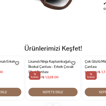
✔
ç
Ürünlerimizi Keşfet!
malı Erkek
Lisanslı Ninja Kaplumbağalar
Çok Gözlü Min
İlkokul Çantası - Erkek Çocuk
Çantası
Okul Çantası
00
₺ 1,
₺ 2,315.99
%
%
₺ 1,528.00
₺ 2,037.97
İndirim
İndirim
EKLE
SEPETE EKLE
SEP