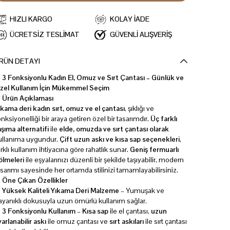
HIZLI KARGO
KOLAY İADE
ÜCRETSİZ TESLİMAT
GÜVENLİ ALIŞVERİŞ
RÜN DETAYI
 3 Fonksiyonlu Kadın El, Omuz ve Sırt Çantası – Günlük ve
zel Kullanım İçin Mükemmel Seçim
 Ürün Açıklaması
ıkama deri kadın sırt, omuz ve el çantası
, şıklığı ve
onksiyonelliği bir araya getiren özel bir tasarımdır.
Üç farklı
aşıma alternatifi
ile
elde, omuzda ve sırt çantası olarak
ullanıma uygundur.
Çift uzun askı ve kısa sap seçenekleri
,
arklı kullanım ihtiyacına göre rahatlık sunar.
Geniş fermuarlı
ölmeleri
ile eşyalarınızı düzenli bir şekilde taşıyabilir, modern
asarımı sayesinde her ortamda stilinizi tamamlayabilirsiniz.
 Öne Çıkan Özellikler
✔
Yüksek Kaliteli Yıkama Deri Malzeme
– Yumuşak ve
ayanıklı dokusuyla uzun ömürlü kullanım sağlar.
✔
3 Fonksiyonlu Kullanım
–
Kısa sap
ile el çantası,
uzun
yarlanabilir askı
ile omuz çantası ve
sırt askıları
ile sırt çantası