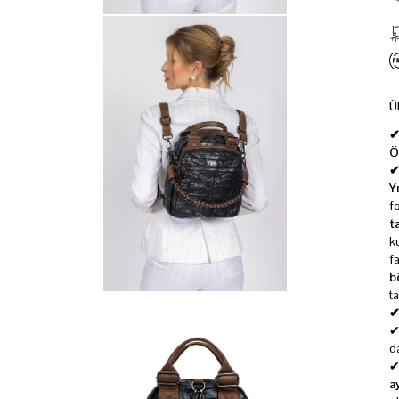
Ü
✔
Ö
✔
Y
f
t
k
f
b
t
✔
d
a