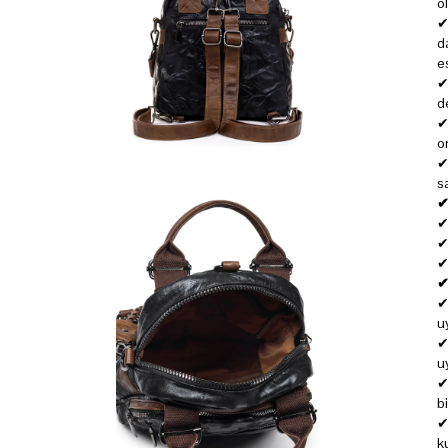
ol
d
e
d
o
s
✔
✔
u
u
b
k