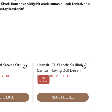
 Şimdi, konfor ve şıklığı bir arada sunan bu çok fonksiyonlu
antayı keşfedin!
i Kanvas Sırt
Lisanslı LOL Sürpriz Kız İlkokul
Tavşan Fi
Çantası - Living Doll Desenli
Çantası 
737.00
₺ 1,633.00
₺
₺ 2,177.08
₺ 938.00
%
%
İndirim
İndirim
ETE EKLE
SEPETE EKLE