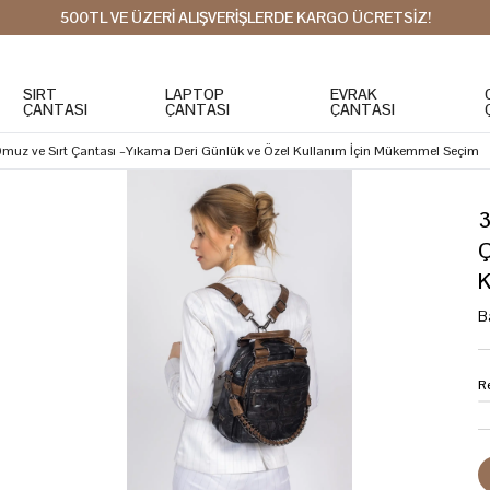
500TL VE ÜZERİ ALIŞVERİŞLERDE KARGO ÜCRETSİZ!
SIRT
LAPTOP
EVRAK
ÇANTASI
ÇANTASI
ÇANTASI
 Omuz ve Sırt Çantası –Yıkama Deri Günlük ve Özel Kullanım İçin Mükemmel Seçim
3
Ç
K
B
R