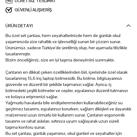
ÜCRETSİZ TESLİMAT
GÜVENLİ ALIŞVERİŞ
ÜRÜN DETAYI
Bu özel sırt çantası, hem seyahatlerinizde hem de günlük okul
yaşamınızda size rahatlık ve işlevselliği sunan bir çözüm sunar.
Ürünümüz, sadece Türkiye'de üretilmiş olup, her aşamada titizlikle
tasarlanmıştır.
Bizim önceliğimiz, size en iyi taşıma deneyimini sunmaktır.
Çantanın en dikkat çeken özelliklerinden biri, içerisinde özel olarak
tasarlanmış 15,6 inç laptop bölmesidir. Bu bölme, bilgisayarınızı
güvende ve düzenli bir şekilde taşımanızı sağlar. Ayrıca, iç
bölmedeki çeşitli bölmeler ve cepler, eşyalarınızı düzenli tutmanızı
ve kolayca erişmenizi sağlar.
Yağmurlu havalarda bile endişelenmeden kullanabileceğiniz su
geçirmez tasarımı, eşyalarınızı korurken, sağlam dikişleri ve dayanıklı
malzemesi uzun ömürlü bir kullanım sunar. Çantanın ergonomik
tasarımı ve rahat askıları, sırtınıza uyum sağlayarak uzun süreli
taşıma konforu sunar.
Bu sırt çantası, günlük yaşamınız, okul günleri ve seyahatler için