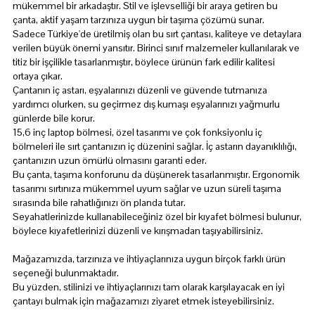
mükemmel bir arkadaştır. Stil ve işlevselliği bir araya getiren bu
çanta, aktif yaşam tarzınıza uygun bir taşıma çözümü sunar.
Sadece Türkiye'de üretilmiş olan bu sırt çantası, kaliteye ve detaylara
verilen büyük önemi yansıtır. Birinci sınıf malzemeler kullanılarak ve
titiz bir işçilikle tasarlanmıştır, böylece ürünün fark edilir kalitesi
ortaya çıkar.
Çantanın iç astarı, eşyalarınızı düzenli ve güvende tutmanıza
yardımcı olurken, su geçirmez dış kumaşı eşyalarınızı yağmurlu
günlerde bile korur.
15,6 inç laptop bölmesi, özel tasarımı ve çok fonksiyonlu iç
bölmeleri ile sırt çantanızın iç düzenini sağlar. İç astarın dayanıklılığı,
çantanızın uzun ömürlü olmasını garanti eder.
Bu çanta, taşıma konforunu da düşünerek tasarlanmıştır. Ergonomik
tasarımı sırtınıza mükemmel uyum sağlar ve uzun süreli taşıma
sırasında bile rahatlığınızı ön planda tutar.
Seyahatlerinizde kullanabileceğiniz özel bir kıyafet bölmesi bulunur,
böylece kıyafetlerinizi düzenli ve kırışmadan taşıyabilirsiniz.
Mağazamızda, tarzınıza ve ihtiyaçlarınıza uygun birçok farklı ürün
seçeneği bulunmaktadır.
Bu yüzden, stilinizi ve ihtiyaçlarınızı tam olarak karşılayacak en iyi
çantayı bulmak için mağazamızı ziyaret etmek isteyebilirsiniz.