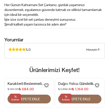
Her Günün Kahramanı Sırt Çantanız, günlük yaşamınızı
düzenlemek, eşyalarınızı güvende tutmak ve stilinizi tamamlamak
için ideal bir seçenektir.
İşte size özel bir sırt çantası deneyimi sunuyoruz.
Şimdi kaliteli yaşam tarzınıza bir adım atın!"
Yorumlar
5.0
Hüseyin
P.
Ürünlerimizi Keşfet!
Karakterli Beslenmeli
Dağcı-Yolcu-Gündelik
İlkokul Sırt Çantası
Kullanıma Uygun 55
₺ 684.00
₺ 1,164.00
₺ 911.99
₺ 1,552.40
Litre17 İnc Laptop Bölmeli
%
%
SEPETE EKLE
SEPETE EKLE
Sırt Çantası
İndirim
İndirim