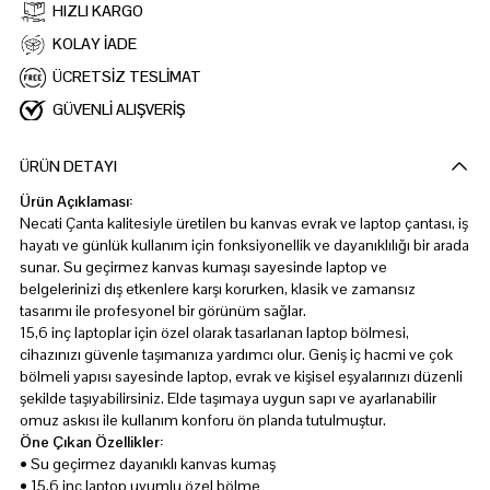
HIZLI KARGO
KOLAY İADE
ÜCRETSİZ TESLİMAT
GÜVENLİ ALIŞVERİŞ
ÜRÜN DETAYI
Ürün Açıklaması:
Necati Çanta kalitesiyle üretilen bu kanvas evrak ve laptop çantası, iş
hayatı ve günlük kullanım için fonksiyonellik ve dayanıklılığı bir arada
sunar. Su geçirmez kanvas kumaşı sayesinde laptop ve
belgelerinizi dış etkenlere karşı korurken, klasik ve zamansız
tasarımı ile profesyonel bir görünüm sağlar.
15,6 inç laptoplar için özel olarak tasarlanan laptop bölmesi,
cihazınızı güvenle taşımanıza yardımcı olur. Geniş iç hacmi ve çok
bölmeli yapısı sayesinde laptop, evrak ve kişisel eşyalarınızı düzenli
şekilde taşıyabilirsiniz. Elde taşımaya uygun sapı ve ayarlanabilir
omuz askısı ile kullanım konforu ön planda tutulmuştur.
Öne Çıkan Özellikler:
• Su geçirmez dayanıklı kanvas kumaş
• 15,6 inç laptop uyumlu özel bölme