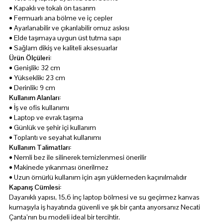
• Kapaklı ve tokalı ön tasarım
• Fermuarlı ana bölme ve iç cepler
• Ayarlanabilir ve çıkarılabilir omuz askısı
• Elde taşımaya uygun üst tutma sapı
• Sağlam dikiş ve kaliteli aksesuarlar
Ürün Ölçüleri:
• Genişlik: 32 cm
• Yükseklik: 23 cm
• Derinlik: 9 cm
Kullanım Alanları:
• İş ve ofis kullanımı
• Laptop ve evrak taşıma
• Günlük ve şehir içi kullanım
• Toplantı ve seyahat kullanımı
Kullanım Talimatları:
• Nemli bez ile silinerek temizlenmesi önerilir
• Makinede yıkanması önerilmez
• Uzun ömürlü kullanım için aşırı yüklemeden kaçınılmalıdır
Kapanış Cümlesi:
Dayanıklı yapısı, 15,6 inç laptop bölmesi ve su geçirmez kanvas
kumaşıyla iş hayatında güvenli ve şık bir çanta arıyorsanız Necati
Çanta’nın bu modeli ideal bir tercihtir.