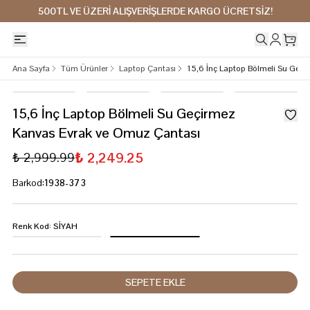
500TL VE ÜZERİ ALIŞVERİŞLERDE KARGO ÜCRETSİZ!
Ana Sayfa
Tüm Ürünler
Laptop Çantası
15,6 İnç Laptop Bölmeli Su Geç
15,6 İnç Laptop Bölmeli Su Geçirmez
Kanvas Evrak ve Omuz Çantası
₺ 2,249.25
₺ 2,999.99
Barkod
:
1938-373
Renk Kod
:
SİYAH
SEPETE EKLE