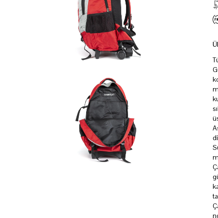
Ü
T
G
k
m
k
s
ü
A
d
S
m
Ç
g
k
t
Ç
n