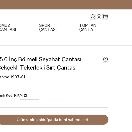
OMUZ
SPOR
TOPTAN
ÇANTASI
ÇANTASI
ÇANTA
5.6 İnç Bölmeli Seyahat Çantası
ekçekli Tekerlekli Sırt Çantası
arkod
:
1907-61
enk Kod
:
KIRMIZI
Ürün stokta olduğunda beni haberdar et