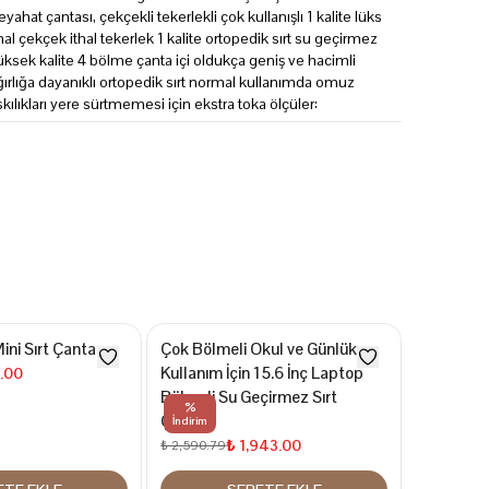
eyahat çantası, çekçekli tekerlekli çok kullanışlı 1 kalite lüks
thal çekçek ithal tekerlek 1 kalite ortopedik sırt su geçirmez
üksek kalite 4 bölme çanta içi oldukça geniş ve hacimli
ğırlığa dayanıklı ortopedik sırt normal kullanımda omuz
skılıkları yere sürtmemesi için ekstra toka ölçüler:
ini Sırt Çantası
Çok Bölmeli Okul ve Günlük
Unicorn F
Kullanım İçin 15.6 İnç Laptop
Çantası
.00
Bölmeli Su Geçirmez Sırt
₺
₺ 395.99
%
%
Çantası
İndirim
İndirim
₺ 1,943.00
₺ 2,590.79