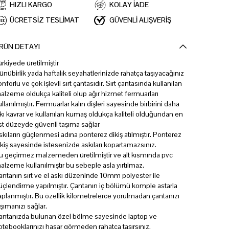
HIZLI KARGO
KOLAY İADE
ÜCRETSİZ TESLİMAT
GÜVENLİ ALIŞVERİŞ
RÜN DETAYI
ürkiyede üretilmiştir
ünübirlik yada haftalık seyahatlerinizde rahatça taşıyacağınız
onforlu ve çok işlevli sırt çantasıdır. Sırt çantasında kullanılan
alzeme oldukça kaliteli olup ağır hizmet fermuarları
ullanılmıştır. Fermuarlar kalın dişleri sayesinde birbirini daha
ıkı kavrar ve kullanılan kumaş oldukça kaliteli olduğundan en
st düzeyde güvenli taşıma sağlar
skıların güçlenmesi adına ponterez dikiş atılmıştır. Ponterez
ikiş sayesinde istesenizde askıları kopartamazsınız.
u geçirmez malzemeden üretilmiştir ve alt kısmında pvc
alzeme kullanılmıştır bu sebeple asla yırtılmaz.
antanın sırt ve el askı düzeninde 10mm polyester ile
üçlendirme yapılmıştır. Çantanın iç bölümü komple astarla
aplanmıştır. Bu özellik kilometrelerce yorulmadan çantanızı
aşımanızı sağlar.
antanızda bulunan özel bölme sayesinde laptop ve
otebooklarınızı hasar görmeden rahatça taşırsınız.