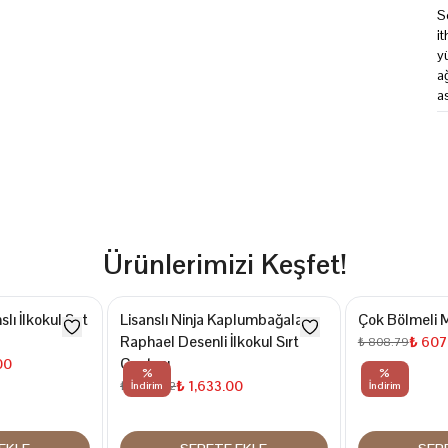
S
i
y
a
a
Ürünlerimizi Keşfet!
lı İlkokul Sırt
Lisanslı Ninja Kaplumbağalar
Çok Bölmeli M
Raphael Desenli İlkokul Sırt
₺ 607
₺ 808.79
Çantası
00
%
%
₺ 1,633.00
₺ 2,177.22
İndirim
İndirim