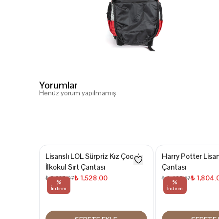
Yorumlar
Henüz yorum yapılmamış
Lisanslı LOL Sürpriz Kız Çocuk
Harry Potter Lisans
İlkokul Sırt Çantası
Çantası
₺ 1,528.00
₺ 1,804.
₺ 2,037.97
₺ 2,405.57
%
%
İndirim
İndirim