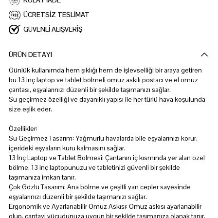
KOLAY İADE
ÜCRETSİZ TESLİMAT
GÜVENLİ ALIŞVERİŞ
ÜRÜN DETAYI
Günlük kullanımda hem şıklığı hem de işlevselliği bir araya getiren
bu 13 inç laptop ve tablet bölmeli omuz askılı postacı ve el omuz
çantası, eşyalarınızı düzenli bir şekilde taşımanızı sağlar.
Su geçirmez özelliği ve dayanıklı yapısı ile her türlü hava koşulunda
size eşlik eder.
Özellikler:
Su Geçirmez Tasarım: Yağmurlu havalarda bile eşyalarınızı korur,
içerideki eşyaların kuru kalmasını sağlar.
13 İnç Laptop ve Tablet Bölmesi: Çantanın iç kısmında yer alan özel
bölme, 13 inç laptopunuzu ve tabletinizi güvenli bir şekilde
taşımanıza imkan tanır.
Çok Gözlü Tasarım: Ana bölme ve çeşitli yan cepler sayesinde
eşyalarınızı düzenli bir şekilde taşımanızı sağlar.
Ergonomik ve Ayarlanabilir Omuz Askısı: Omuz askısı ayarlanabilir
olup, çantayı vücudunuza uygun bir şekilde taşımanıza olanak tanır.