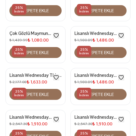
25
%
25
%
SEPETE EKLE
SEPETE EKLE
İndirim
İndirim
Çok Gözlü Maymun
Lisanslı Wednesday
Figürlü Kırınkıl Sırt Çantası
İlkokul Sırt Çantası
₺ 1,080.00
₺ 1,486.00
₺ 1,439.99
₺ 1,980.89
25
%
25
%
SEPETE EKLE
SEPETE EKLE
İndirim
İndirim
Lisanslı Wednesday Thing
Lisanslı Wednesday
Temalı İlkokul Sırt Çantası
Temalı İlkokul Çantası
₺ 1,633.00
₺ 1,486.00
₺ 2,177.08
₺ 1,980.89
25
%
25
%
SEPETE EKLE
SEPETE EKLE
İndirim
İndirim
Lisanslı Wednesday
Lisanslı Wednesday
Temalı İlkokul Sırt Çantası
Temalı İlkokul Sırt Çantası
₺ 1,910.00
₺ 1,910.00
₺ 2,547.30
₺ 2,547.30
25
%
25
%