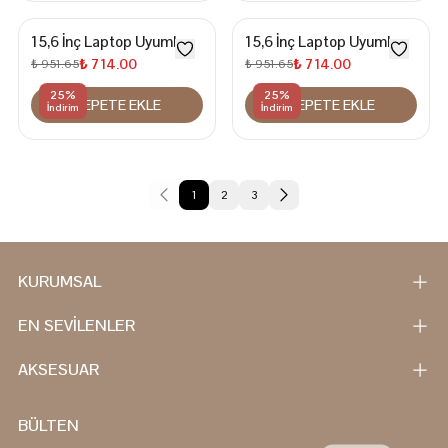
15,6 İnç Laptop Uyumlu
15,6 İnç Laptop Uyumlu
Sırt Çantası
Sırt Çantası
₺ 714.00
₺ 714.00
₺ 951.65
₺ 951.65
25
%
25
%
SEPETE EKLE
SEPETE EKLE
İndirim
İndirim
1
2
3
KURUMSAL
EN SEVİLENLER
AKSESUAR
BÜLTEN