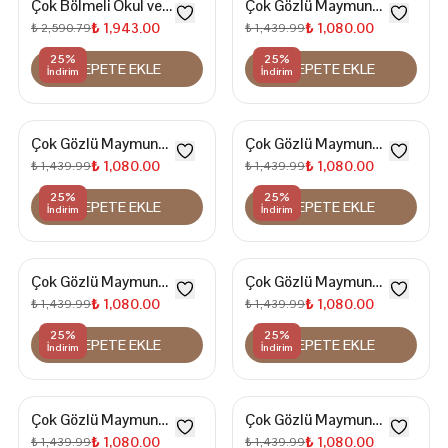
Çok Bölmeli Okul ve
Çok Gözlü Maymun
Günlük Kullanım İçin 15.6
Figürlü Kırınkıl Sırt Çantası
₺ 1,943.00
₺ 1,080.00
₺ 2,590.79
₺ 1,439.99
İnç Laptop Bölmeli Su
25
%
25
%
SEPETE EKLE
SEPETE EKLE
Geçirmez Sırt Çantası
İndirim
İndirim
Çok Gözlü Maymun
Çok Gözlü Maymun
Figürlü Kırınkıl Sırt Çantası
Figürlü Kırınkıl Sırt Çantası
₺ 1,080.00
₺ 1,080.00
₺ 1,439.99
₺ 1,439.99
25
%
25
%
SEPETE EKLE
SEPETE EKLE
İndirim
İndirim
Çok Gözlü Maymun
Çok Gözlü Maymun
Figürlü Kırınkıl Sırt Çantası
Figürlü Kırınkıl Sırt Çantası
₺ 1,080.00
₺ 1,080.00
₺ 1,439.99
₺ 1,439.99
25
%
25
%
SEPETE EKLE
SEPETE EKLE
İndirim
İndirim
Çok Gözlü Maymun
Çok Gözlü Maymun
Figürlü Kırınkıl Sırt Çantası
Figürlü Kırınkıl Sırt Çantası
₺ 1,080.00
₺ 1,080.00
₺ 1,439.99
₺ 1,439.99